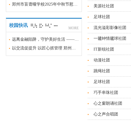
郑州市盲聋哑学校2025年中秋节慰问品项目采购意向
美源社社团
足球社团
校园快讯
流光溢彩影像社团
MORE
一毽钟情毽球社团
远离金融陷阱，守护美好生活 —— 郑州市盲聋哑学校金融安全科普宣传
以交流促提升 以匠心抓管理 郑州市盲聋哑学校召开班主任经验交流会
IT新锐社团
动漫社团
跳绳社团
足球社团
巧手串珠社团
心之窗朗诵社团
心之声合唱团