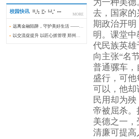
为一种美德
去，国家的
校园快讯
MORE
期政治开明
远离金融陷阱，守护美好生活 —— 郑州市盲聋哑学校金融安全科普宣传
明。课堂中
以交流促提升 以匠心抓管理 郑州市盲聋哑学校召开班主任经验交流会
代民族英雄
向主张“名
普通骡车，
盛行，可他
可以，他却
民用却为殃
帝被屈杀。
美德之一，
清廉可提高