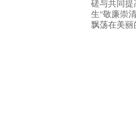
磋与共同提
生"敬廉崇
飘荡在美丽